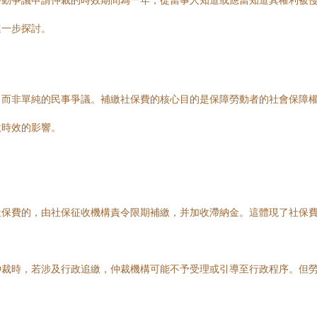
勞動爭議申請仲裁的時效期間為一年，從當事人知道或應當知道其權利被
進一步探討。
，而非單純的民事爭議。補繳社保費的核心目的是保障勞動者的社會保障
繳時效的影響。
社保費的，由社保征收機構責令限期補繳，并加收滯納金。這體現了社保
仲裁時，若涉及行政追繳，仲裁機構可能不予受理或引導至行政程序。但