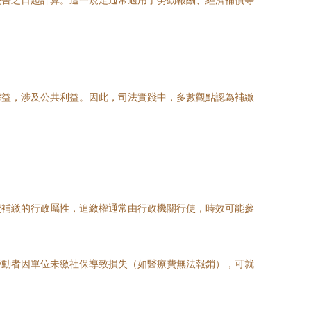
侵害之日起計算。這一規定通常適用于勞動報酬、經濟補償等
權益，涉及公共利益。因此，司法實踐中，多數觀點認為補繳
費補繳的行政屬性，追繳權通常由行政機關行使，時效可能參
勞動者因單位未繳社保導致損失（如醫療費無法報銷），可就