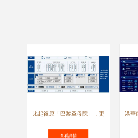
比起復原「巴黎圣母院」，更
港華
緊急的是落地「智慧消防」安
國低
查看詳情