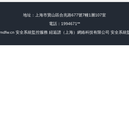
地址：上海市寶山區合兆路677號7幢1層107室
電話：1994671**
mdfw.cn
安全系統監控服務
紐逅譜（上海）網絡科技有限公司
安全系統