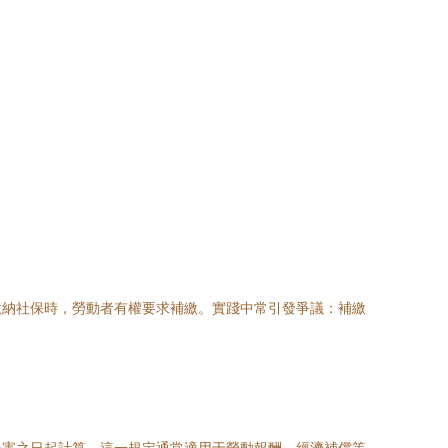
繳納社保時，勞動者有權要求補繳。實踐中常引發爭議：補繳