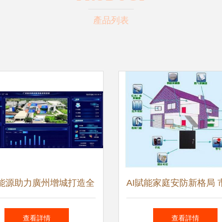
產品列表
能源助力廣州增城打造全
AI賦能家庭安防新格局 
碳發展典范 安全系統監
奪戰升級與未來展
查看詳情
查看詳情